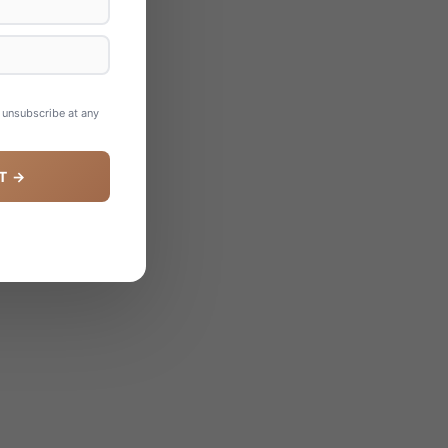
n unsubscribe at any
T →