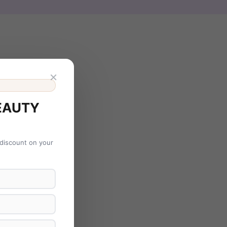
×
EAUTY
 discount on your