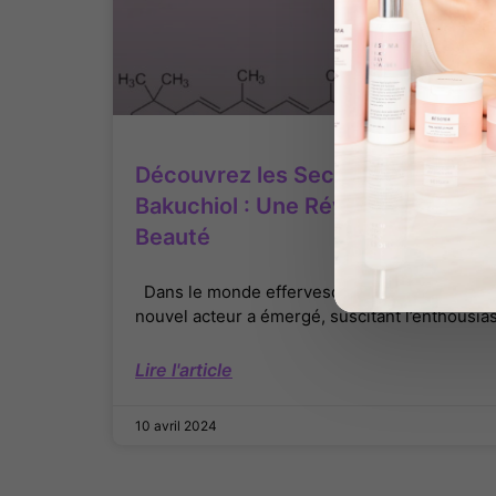
Découvrez les Secrets de la Scien
Bakuchiol : Une Révolution dans l
Beauté
Dans le monde effervescent de la beauté et d
nouvel acteur a émergé, suscitant l’enthousi
Lire l'article
10 avril 2024