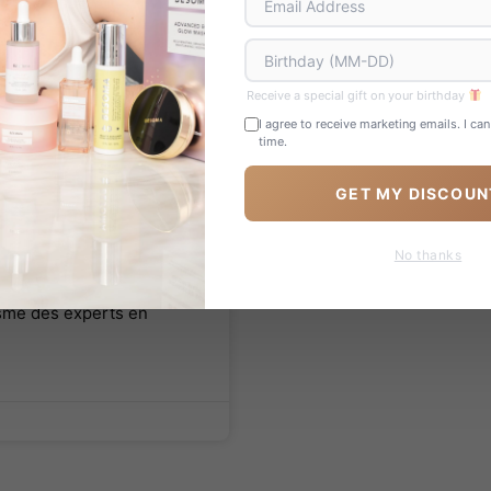
Receive a special gift on your birthday
I agree to receive marketing emails. I ca
time.
ce derrière le
GET MY DISCOUN
e Domaine de la
No thanks
es soins de la peau, un
asme des experts en