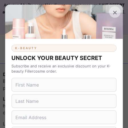
Achetez
1 boîte complète d’exosomes
et recevez
1 KIT OFFERT
×
automatiquement ajouté à votre commande sur FILLERCOSME
.
Livraison OFFERTE
sur
KBEAUTY
dès 899 € d’achat. Code :
B37NS7T9
K-BEAUTY
UNLOCK YOUR BEAUTY SECRET
Subscribe and receive an exclusive discount on your K-
beauty Fillercosme order.
Définition de la K-Beauty :
Qu’est-ce que la K-
Beauty ? Origine, valeurs fondamentales,
philosophie de soins.
La K-Beauty, un phénomène mondial :
Brève
histoire de son ascension et de son impact
culturel.
L’avenir de la K-Beauty est prometteur,