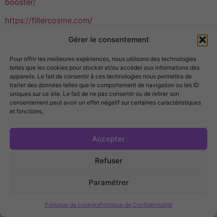
booster/
https://fillercosme.com/
Saisissez l’opportunité de découvrir la K-Beauty
Gérer le consentement
à prix réduit sur Fillercosme.com !
Pour offrir les meilleures expériences, nous utilisons des technologies
telles que les cookies pour stocker et/ou accéder aux informations des
“Ne manquez pas nos nouveautés ! Abonnez
appareils. Le fait de consentir à ces technologies nous permettra de
vous à notre newsletter et bénéficiez de
traiter des données telles que le comportement de navigation ou les ID
promotions exclusives.”
uniques sur ce site. Le fait de ne pas consentir ou de retirer son
consentement peut avoir un effet négatif sur certaines caractéristiques
“Sublimez votre peau avec nos produits K-
et fonctions.
Beauty. Livraison rapide et retours gratuits.
Accepter
Commandez dès maintenant et profitez de
notre expertise.
Refuser
“Offrez vous le meilleur de la cosmétique
Paramétrer
coréenne. Des produits efficaces, naturels et
adaptés à tous les types de peau. Découvrez
NOUVEAUTÉS
AIGUILLES
APPAREILS
CONFORT DE
Politique de cookies
Politique de Confidentialité
Fillercosme.com.”