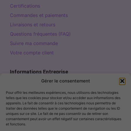
Certifications
Commandes et paiements
Livraisons et retours
Questions fréquentes (FAQ)
Suivre ma commande
Votre compte client
Informations Entreprise
Page de contact
Gérer le consentement
contact@fillercosme.com
Pour offrir les meilleures expériences, nous utilisons des technologies
telles que les cookies pour stocker et/ou accéder aux informations des
10% OFF – Sign up!
appareils. Le fait de consentir à ces technologies nous permettra de
traiter des données telles que le comportement de navigation ou les ID
uniques sur ce site. Le fait de ne pas consentir ou de retirer son
consentement peut avoir un effet négatif sur certaines caractéristiques
et fonctions.
I agree to receive marketing emails. I can unsubscribe at any
time.