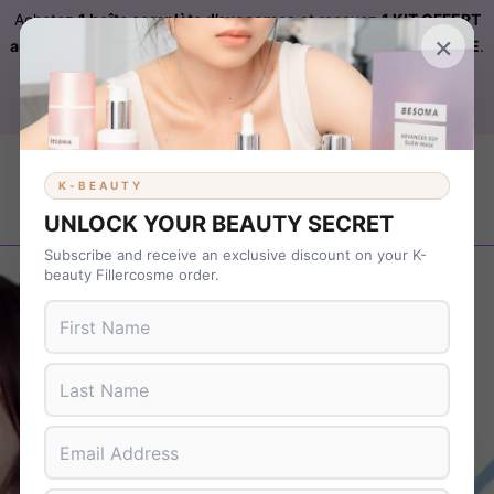
Achetez
1 boîte complète d’exosomes
et recevez
1 KIT OFFERT
×
automatiquement ajouté à votre commande sur FILLERCOSME
.
Livraison OFFERTE
sur
KBEAUTY
dès 899 € d’achat. Code :
B37NS7T9
K-BEAUTY
UNLOCK YOUR BEAUTY SECRET
Subscribe and receive an exclusive discount on your K-
beauty Fillercosme order.