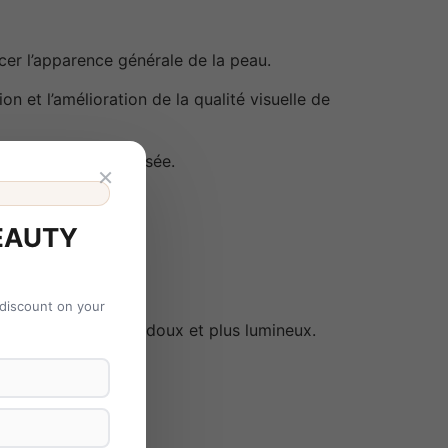
cer l’apparence générale de la peau.
 et l’amélioration de la qualité visuelle de
 fraîche et revitalisée.
×
EAUTY
 discount on your
ver un aspect plus doux et plus lumineux.