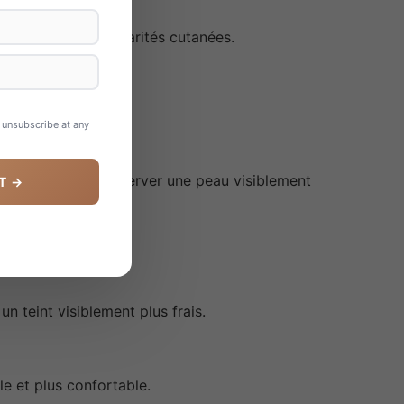
des petites irrégularités cutanées.
n unsubscribe at any
é cutanée et à préserver une peau visiblement
T →
 teint visiblement plus frais.
e et plus confortable.