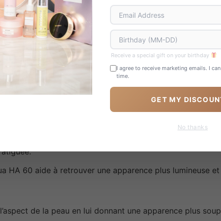
uvent apparaître sous forme de ridules et de perte d’éclat.
ratant accompagne les soins visant à améliorer l’apparence 
 harmonieuse.
onicité visuelle
Receive a special gift on your birthday
I agree to receive marketing emails. I ca
time.
 l’aspect général du visage.
sthétiques destinées à améliorer l’apparence de la tonicit
GET MY DISCOUN
No thanks
fatiguée.
 HA 60 aide à retrouver une apparence plus lumineuse et un
’aspect de la peau en lui donnant une apparence plus soupl