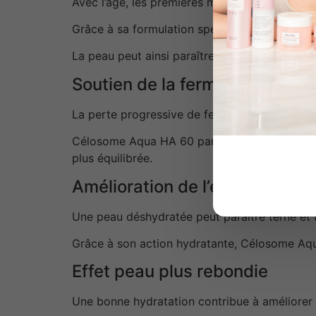
Avec l’âge, les premières marques visibles pe
Grâce à sa formulation spécifique, ce gel hyd
La peau peut ainsi paraître plus lisse et plus
Soutien de la fermeté et de la t
La perte progressive de fermeté peut modifier
Célosome Aqua HA 60 participe aux routines e
plus équilibrée.
Amélioration de l’éclat du teint
Une peau déshydratée peut paraître terne et 
Grâce à son action hydratante, Célosome Aqua
Effet peau plus rebondie
Une bonne hydratation contribue à améliorer l