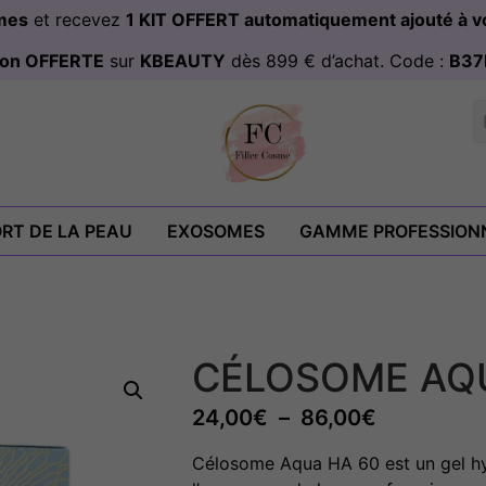
omes
et recevez
1 KIT OFFERT automatiquement ajouté à
ison OFFERTE
sur
KBEAUTY
dès 899 € d’achat. Code :
B37
RT DE LA PEAU
EXOSOMES
GAMME PROFESSION
CÉLOSOME AQ
24,00
€
–
86,00
€
Célosome Aqua HA 60 est un gel hy