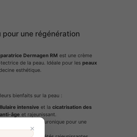
u pour une régénération
paratrice Dermagen RM
est une crème
otectrice de la peau. Idéale pour les
peaux
decine esthétique.
eurs bienfaits sur la peau :
lulaire intensive
et la
cicatrisation des
 anti-âge
et rajeunissant.
synthèse d’acide hyaluronique pour une
×
possède des propriétés rajeunissantes.