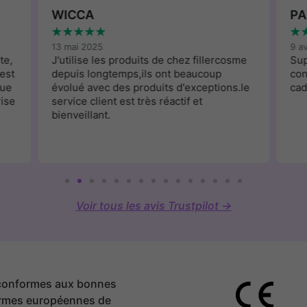
WICCA
PA
★
★
★
★
★
★
13 mai 2025
9 a
te,
J'utilise les produits de chez fillercosme
Sup
est
depuis longtemps,ils ont beaucoup
con
que
évolué avec des produits d'exceptions.le
cad
rise
service client est très réactif et
bienveillant.
Voir tous les avis Trustpilot →
 conformes aux bonnes
ormes européennes de