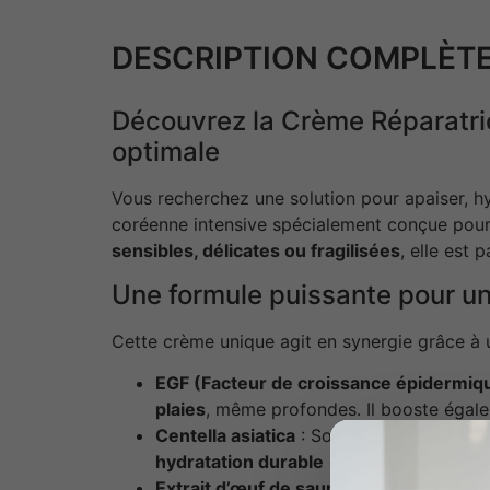
DESCRIPTION COMPLÈTE
Découvrez la Crème Réparatric
optimale
Vous recherchez une solution pour apaiser, h
coréenne intensive spécialement conçue pou
sensibles, délicates ou fragilisées
, elle est
Une formule puissante pour un
Cette crème unique agit en synergie grâce à un
EGF (Facteur de croissance épidermiq
plaies
, même profondes. Il booste égale
Centella asiatica
: Souvent surnommée “l’
hydratation durable
et favorise la prod
Extrait d’œuf de saumon
: Riche en nutr