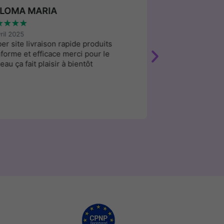
LOMA MARIA
CHRISTINE
★
★
★
★
★
★
★
★
★
vril 2025
9 avril 2025
er site livraison rapide produits
Je suis vraiment 
forme et efficace merci pour le
produits confor
eau ça fait plaisir à bientôt
livrés sous 2 jo
vivement c’est un
avec des produit
de Corée. Encor