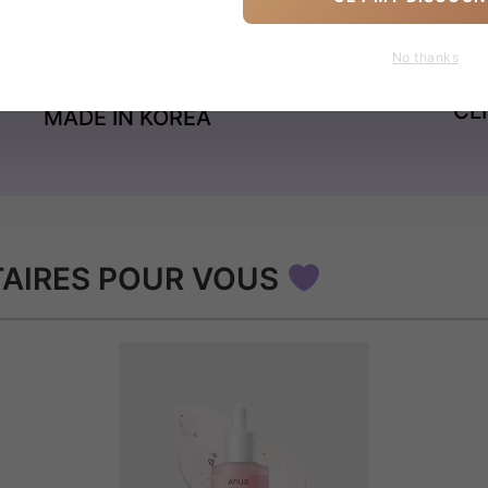
No thanks
CL
MADE IN KOREA
AIRES POUR VOUS