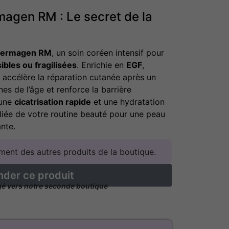
agen RM : Le secret de la
Dermagen RM
, un soin coréen intensif pour
bles ou fragilisées
. Enrichie en
EGF
,
le accélère la réparation cutanée après un
nes de l’âge et renforce la barrière
 une
cicatrisation rapide
et une hydratation
lliée de votre routine beauté pour une peau
ante.
ent des autres produits de la boutique.
er ce produit
igé vers notre seconde boutique