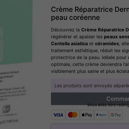
Crème Réparatrice Derm
peau coréenne
Découvrez la
Crème Réparatrice 
régénérer et apaiser les
peaux sensi
Centella asiatica
et
céramides
, el
traitement esthétique, réduit les sig
protectrice de la peau. Idéale pour
optimale, cette crème deviendra l’a
visiblement plus saine et plus éclat
Les produits sont envoyés séparém
Command
Vous allez être redir