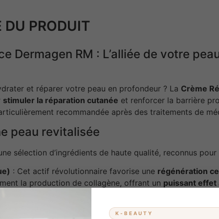
 DU PRODUIT
e Dermagen RM : L’alliée de votre pea
ydrater et réparer votre peau en profondeur ? La
Crème Ré
r
stimuler la réparation cutanée
et renforcer la barrière pr
 particulièrement recommandée après des traitements de mé
e peau revitalisée
e sélection d’ingrédients de haute qualité, reconnus pour l
ue)
: Cet actif révolutionnaire favorise une
régénération cel
ment la production de collagène, offrant un
puissant effet
herbe du tigre”, elle apaise les inflammations, stimule la 
uction de collagène pour une
peau plus ferme
.
K-BEAUTY
iments, cet ingrédient contribue à l’
élasticité de la peau
et 