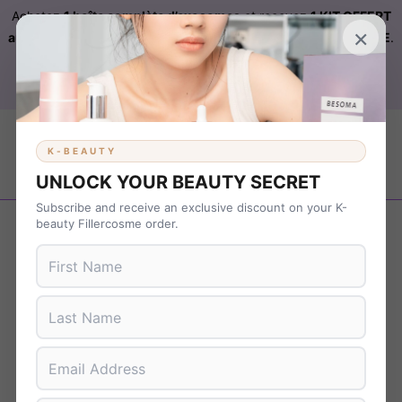
Achetez
1 boîte complète d’exosomes
et recevez
1 KIT OFFERT
×
automatiquement ajouté à votre commande sur FILLERCOSME
.
Livraison OFFERTE
sur
KBEAUTY
dès 899 € d’achat. Code :
B37NS7T9
K-BEAUTY
UNLOCK YOUR BEAUTY SECRET
Subscribe and receive an exclusive discount on your K-
Revenir en arrière
beauty Fillercosme order.