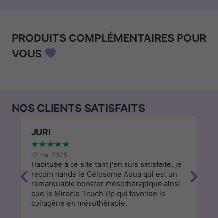
PRODUITS COMPLÉMENTAIRES POUR
VOUS
NOS CLIENTS SATISFAITS
JURI
W
★
★
★
★
★
★
17 mai 2025
13
Habituée à ce site tant j'en suis satisfaite, je
J'
recommande le Célosome Aqua qui est un
d
remarquable booster mésothérapique ainsi
a
que le Miracle Touch Up qui favorise le
cl
collagène en mésothérapie.