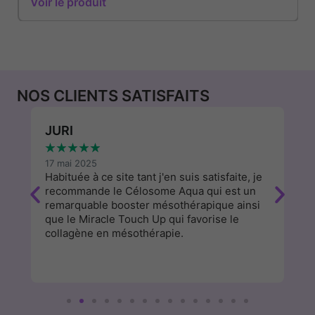
Voir le produit
NOS CLIENTS SATISFAITS
JURI
W
★
★
★
★
★
★
17 mai 2025
13
Habituée à ce site tant j'en suis satisfaite, je
J'
recommande le Célosome Aqua qui est un
d
remarquable booster mésothérapique ainsi
a
que le Miracle Touch Up qui favorise le
cl
collagène en mésothérapie.