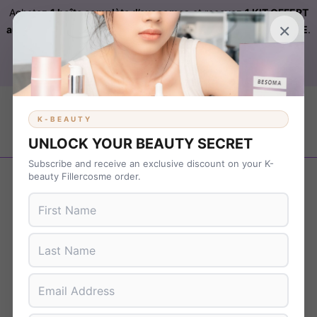
Achetez
1 boîte complète d’exosomes
et recevez
1 KIT OFFERT
×
automatiquement ajouté à votre commande sur FILLERCOSME
.
Livraison OFFERTE
sur
KBEAUTY
dès 899 € d’achat. Code :
B37NS7T9
K-BEAUTY
UNLOCK YOUR BEAUTY SECRET
Subscribe and receive an exclusive discount on your K-
Revenir en arrière
beauty Fillercosme order.