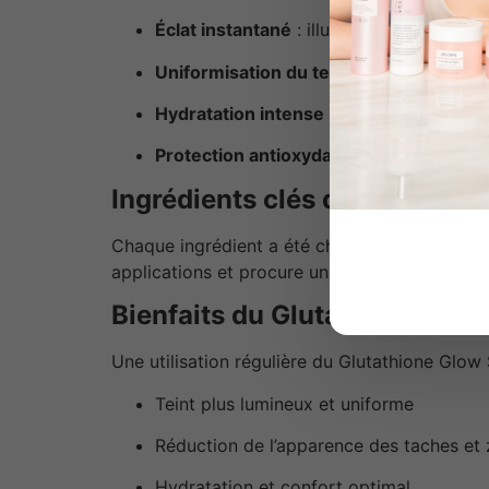
Éclat instantané
: illumine le teint pour 
Uniformisation du teint
: réduit les irré
Hydratation intense
: nourrit en profond
Protection antioxydante
: protège la pe
Ingrédients clés du Glutathi
Chaque ingrédient a été choisi pour sa compat
applications et procure une sensation de dou
Bienfaits du Glutathione Glo
Une utilisation régulière du Glutathione Glow 
Teint plus lumineux et uniforme
Réduction de l’apparence des taches et
Hydratation et confort optimal