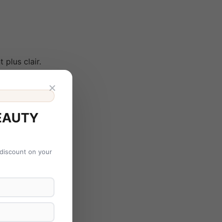
 plus clair.
×
EAUTY
 discount on your
ltats :