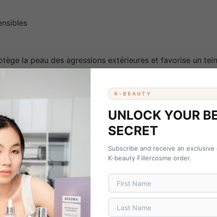
nsibles
tège la peau des agressions extérieures et favorise un teint
K-BEAUTY
UNLOCK YOUR B
SECRET
réenne
Subscribe and receive an exclusive
K-beauty Fillercosme order.
mplète du Glutathione Glow Serum
dients soigneusement sélectionnés pour maximiser les résu