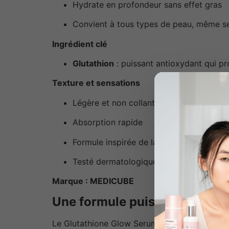
Hydrate en profondeur sans effet gras
Convient à tous types de peau, même se
Ingrédient clé
Glutathion
: puissant antioxydant qui pro
Texture et sensations
Légère et non collante
Absorption rapide
Formule inspirée de la dermatologie co
Testé dermatologiquement
Marque : MEDICUBE
Une formule puissante et co
Le Glutathione Glow Serum combine des ingré