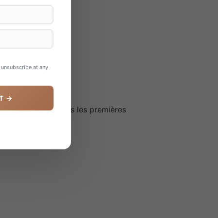
n unsubscribe at any
T →
 Le produit agit dès les premières