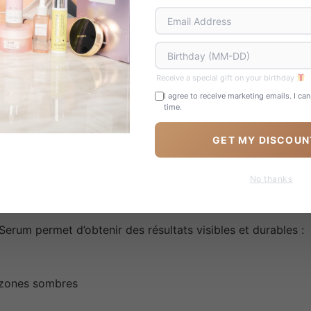
un effet lumineux naturel
gularités et les zones pigmentées
eur sans laisser de film gras
Receive a special gift on your birthday
I agree to receive marketing emails. I ca
au des agressions extérieures
time.
one Glow Serum
GET MY DISCOUN
ibilité avec tous types de peau et son efficacité maximale.
ceur et de confort.
No thanks
w Serum pour votre peau
Serum permet d’obtenir des résultats visibles et durables :
 zones sombres