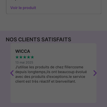
Voir le produit
NOS CLIENTS SATISFAITS
WICCA
P
★
★
★
★
★
★
13 mai 2025
9 
e
J'utilise les produits de chez fillercosme
Su
depuis longtemps,ils ont beaucoup évolué
c
avec des produits d'exceptions.le service
fa
client est très réactif et bienveillant.