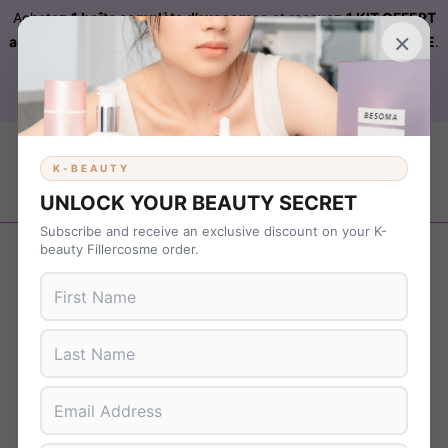
Achetez
1 boîte complète d’exosomes
et recevez
1 KIT OFFERT
×
automatiquement ajouté à votre commande sur FILLERCOSME
.
Livraison OFFERTE
sur
KBEAUTY
dès 899 € d’achat. Code :
B37NS7T9
K-BEAUTY
UNLOCK YOUR BEAUTY SECRET
Subscribe and receive an exclusive discount on your K-
Revenir en arrière
beauty Fillercosme order.
WELLS LINE