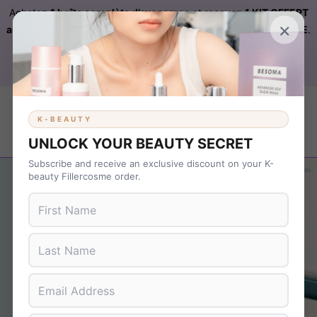
Achetez
1 boîte complète d’exosomes
et recevez
1 KIT OFFERT
×
automatiquement ajouté à votre commande sur FILLERCOSME
.
Livraison OFFERTE
sur
KBEAUTY
dès 899 € d’achat. Code :
B37NS7T9
K-BEAUTY
UNLOCK YOUR BEAUTY SECRET
Subscribe and receive an exclusive discount on your K-
beauty Fillercosme order.