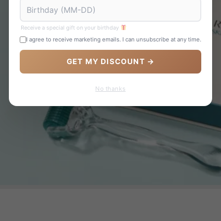
Receive a special gift on your birthday
I agree to receive marketing emails. I can unsubscribe at any time.
GET MY DISCOUNT →
No thanks