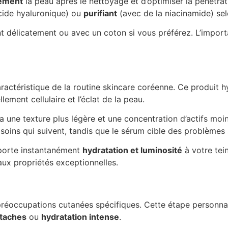
tement
la peau après le nettoyage et d’optimiser la pénétrat
cide hyaluronique) ou
purifiant
(avec de la niacinamide) sel
 délicatement ou avec un coton si vous préférez. L’importa
ractéristique de la routine skincare coréenne. Ce produit hy
ement cellulaire et l’éclat de la peau.
a une texture plus légère et une concentration d’actifs moin
s soins qui suivent, tandis que le sérum cible des problèmes
porte instantanément
hydratation et luminosité
à votre tei
aux propriétés exceptionnelles.
 préoccupations cutanées spécifiques. Cette étape personna
-taches
ou
hydratation intense
.