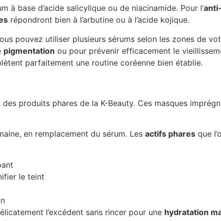
rum à base d’acide salicylique ou de niacinamide. Pour l’
anti
es
répondront bien à l’arbutine ou à l’acide kojique.
ous pouvez utiliser plusieurs sérums selon les zones de votr
e
pigmentation
ou pour prévenir efficacement le vieillisse
plètent parfaitement une routine coréenne bien établie.
n des produits phares de la K-Beauty. Ces masques imprégn
emaine, en remplacement du sérum. Les
actifs phares
que l’
pant
fier le teint
on
élicatement l’excédent sans rincer pour une
hydratation m