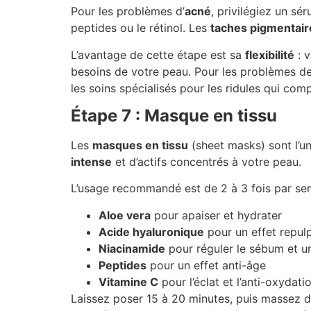
Pour les problèmes d’
acné
, privilégiez un sé
peptides ou le rétinol. Les
taches pigmentair
L’avantage de cette étape est sa
flexibilité
: v
besoins de votre peau. Pour les problèmes d
les
soins spécialisés pour les ridules qui com
Étape 7 : Masque en tissu
Les
masques en tissu
(sheet masks) sont l’u
intense
et d’actifs concentrés à votre peau.
L’usage recommandé est de 2 à 3 fois par s
Aloe vera
pour apaiser et hydrater
Acide hyaluronique
pour un effet repul
Niacinamide
pour réguler le sébum et uni
Peptides
pour un effet anti-âge
Vitamine C
pour l’éclat et l’anti-oxydati
Laissez poser 15 à 20 minutes, puis massez d