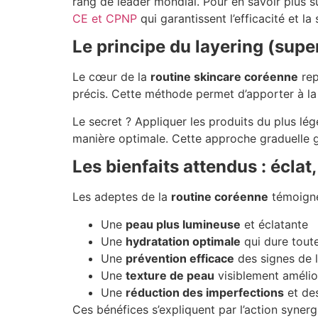
rang de leader mondial. Pour en savoir plus su
CE et CPNP
qui garantissent l’efficacité et l
Le principe du layering (supe
Le cœur de la
routine skincare coréenne
rep
précis. Cette méthode permet d’apporter à la
Le secret ? Appliquer les produits du plus lég
manière optimale. Cette approche graduelle 
Les bienfaits attendus : éclat
Les adeptes de la
routine coréenne
témoigne
Une
peau plus lumineuse
et éclatante
Une
hydratation optimale
qui dure toute
Une
prévention efficace
des signes de l
Une
texture de peau
visiblement amélio
Une
réduction des imperfections
et de
Ces bénéfices s’expliquent par l’action synerg