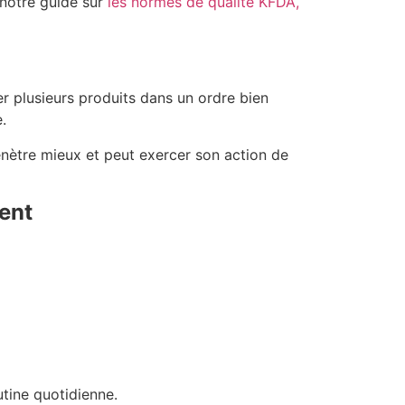
 notre guide sur
les normes de qualité KFDA,
r plusieurs produits dans un ordre bien
.
pénètre mieux et peut exercer son action de
ment
utine quotidienne.