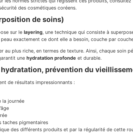
r les normes strictes qui régissent ces produits, consultez
a sécurité des cosmétiques coréens.
rposition de soins)
ose sur le
layering
, une technique qui consiste à superpose
 peau exactement ce dont elle a besoin, couche par couche
er au plus riche, en termes de texture. Ainsi, chaque soin 
garantit une
hydratation profonde
et durable.
, hydratation, prévention du vieillisse
nt de résultats impressionnants :
 la journée
’âge
rée
s taches pigmentaires
ique des différents produits et par la régularité de cette ro