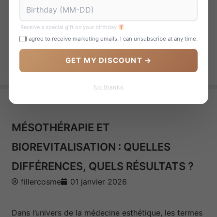
Receive a special gift on your birthday
I agree to receive marketing emails. I can unsubscribe at any time.
GET MY DISCOUNT →
No thanks
MÉSOTHÉRAPIE ET
BIOREVITALISATION : QUELLES
DIFFÉRENCES, QUELS RÉSULTATS ?
fillercosme
01 janvier 2026
Dans l’univers de la médecine esthétique, les termes