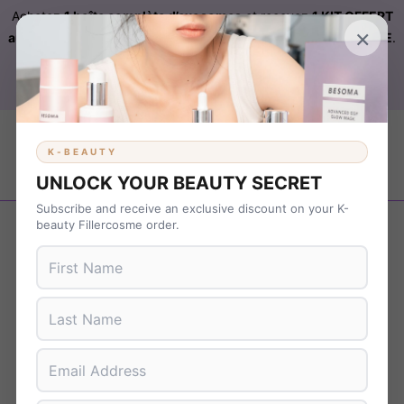
Achetez
1 boîte complète d’exosomes
et recevez
1 KIT OFFERT
×
automatiquement ajouté à votre commande sur FILLERCOSME
.
Livraison OFFERTE
sur
KBEAUTY
dès 899 € d’achat. Code :
B37NS7T9
K-BEAUTY
UNLOCK YOUR BEAUTY SECRET
Subscribe and receive an exclusive discount on your K-
beauty Fillercosme order.