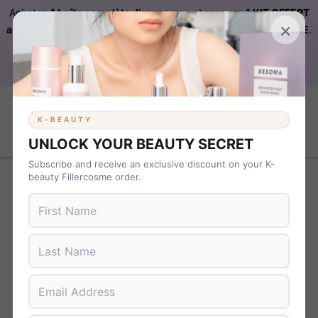
Achetez
1 boîte complète d’exosomes
et recevez
1 KIT OFFERT
×
automatiquement ajouté à votre commande sur FILLERCOSME
.
Livraison OFFERTE
sur
KBEAUTY
dès 899 € d’achat. Code :
B37NS7T9
K-BEAUTY
UNLOCK YOUR BEAUTY SECRET
Subscribe and receive an exclusive discount on your K-
beauty Fillercosme order.