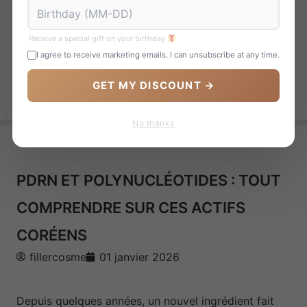
Receive a special gift on your birthday
I agree to receive marketing emails. I can unsubscribe at any time.
GET MY DISCOUNT →
No thanks
PDRN ET POLYNUCLÉOTIDES : TOUT
COMPRENDRE SUR CES ACTIFS
CORÉENS
fillercosme
01 janvier 2026
Depuis quelques années, un nouvel ingrédient fait