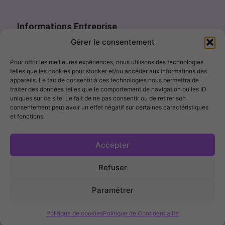
Informations Entreprise
Page de contact
Gérer le consentement
contact@fillercosme.com
Pour offrir les meilleures expériences, nous utilisons des technologies
telles que les cookies pour stocker et/ou accéder aux informations des
10% OFF – Sign up!
appareils. Le fait de consentir à ces technologies nous permettra de
traiter des données telles que le comportement de navigation ou les ID
uniques sur ce site. Le fait de ne pas consentir ou de retirer son
consentement peut avoir un effet négatif sur certaines caractéristiques
et fonctions.
I agree to receive marketing emails. I can unsubscribe at any
time.
Accepter
Get My Discount →
Refuser
FILLERCOSME ® 2026 – Tous Droits Réservés –
CGV
|
Mentions Légales
|
Politique de Confidentialité
Paramétrer
NOUVEAUTÉS
AIGUILLES
APPAREILS
CONFORT DE
Politique de cookies
Politique de Confidentialité