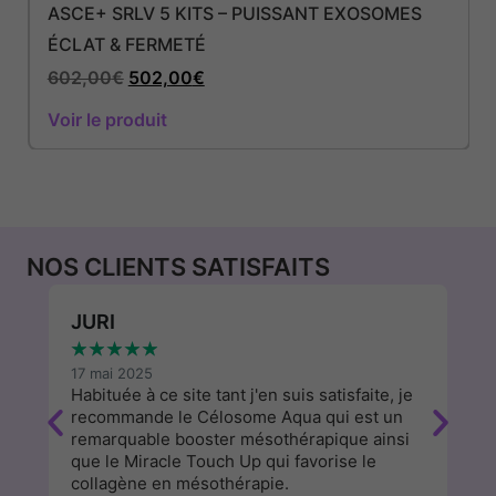
ASCE+ SRLV 5 KITS – PUISSANT EXOSOMES
ÉCLAT & FERMETÉ
602,00
€
502,00
€
Voir le produit
NOS CLIENTS SATISFAITS
JURI
W
★
★
★
★
★
★
17 mai 2025
13
Habituée à ce site tant j'en suis satisfaite, je
J'
recommande le Célosome Aqua qui est un
d
remarquable booster mésothérapique ainsi
a
que le Miracle Touch Up qui favorise le
cl
collagène en mésothérapie.