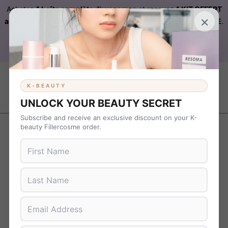
Achetez
1 boîte complète d’exosomes
et recevez
1 KIT OFFERT
×
automatiquement ajouté à votre commande sur FILLERCOSME
.
Livraison OFFERTE
sur
KBEAUTY
dès 899 € d’achat. Code :
B37NS7T9
K-BEAUTY
UNLOCK YOUR BEAUTY SECRET
Subscribe and receive an exclusive discount on your K-
Revenir en arrière
beauty Fillercosme order.