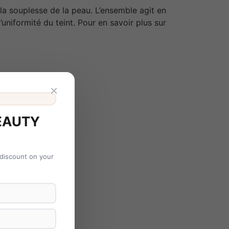
la souplesse de la peau. L’ensemble agit en
 l’uniformité du teint. Pour en savoir plus sur
×
EAUTY
 discount on your
ualité globale.