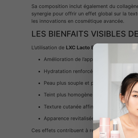
Sa composition inclut également du collagène 
synergie pour offrir un effet global sur la te
les innovations en cosmétique avancée.
LES BIENFAITS VISIBLES 
L’utilisation de
LXC Lacto Exo Colla
permet d’o
Amélioration de l’apparence des rides et
Hydratation renforcée et durable
Peau plus souple et plus tonique
Teint plus homogène et lumineux
Texture cutanée affinée
Apparence revitalisée
Ces effets contribuent à redonner à la peau un