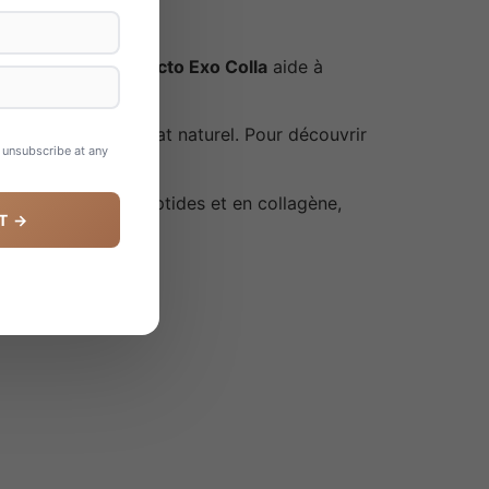
ion cutanée,
LXC Lacto Exo Colla
aide à
à renforcer son éclat naturel. Pour découvrir
n unsubscribe at any
ules enrichies en peptides et en collagène,
T →