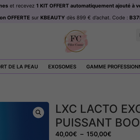
omes
et recevez
1 KIT OFFERT automatiquement ajouté à
ison OFFERTE
sur
KBEAUTY
dès 899 € d’achat. Code :
B37
RT DE LA PEAU
EXOSOMES
GAMME PROFESSION
LXC LACTO EXO
PUISSANT BOO
40,00
€
–
150,00
€