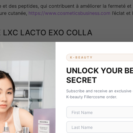
et des peptides, qui contribuent à améliorer la fermeté et 
xture cutanée,
https://www.cosmeticsbusiness.com
l’éclat et
DE LXC LACTO EXO COLLA
btenir des résultats progressifs et visibles :
 ridules
K-BEAUTY
UNLOCK YOUR B
SECRET
Subscribe and receive an exclusive
K-beauty Fillercosme order.
 aspect plus frais et plus équilibré, tout en améliorant sa q