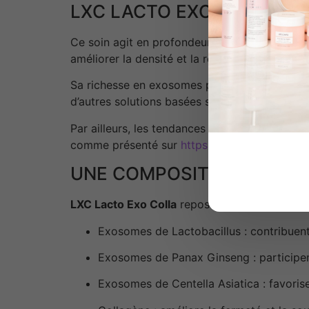
LXC LACTO EXO COLLA ET
Ce soin agit en profondeur pour soutenir les
améliorer la densité et la résistance de la pe
Sa richesse en exosomes permet une meilleure 
d’autres solutions basées sur cette technolog
Par ailleurs, les tendances internationales en
comme présenté sur
https://www.allure.com
.
UNE COMPOSITION EXPER
LXC Lacto Exo Colla
repose sur une combinais
Exosomes de Lactobacillus : contribuent 
Exosomes de Panax Ginseng : participent
Exosomes de Centella Asiatica : favoris