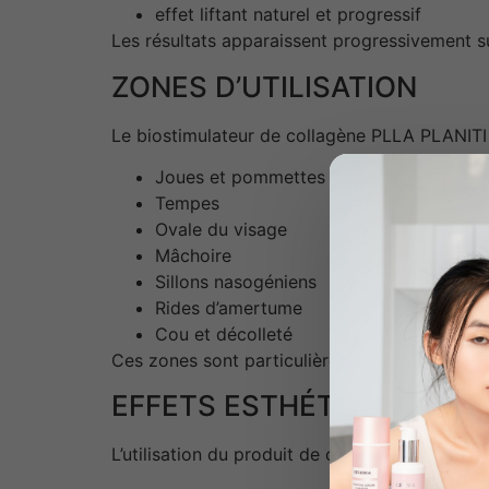
effet liftant naturel et progressif
Les résultats apparaissent progressivement su
ZONES D’UTILISATION
Le biostimulateur de collagène PLLA PLANITI 3
Joues et pommettes
Tempes
Ovale du visage
Mâchoire
Sillons nasogéniens
Rides d’amertume
Cou et décolleté
Ces zones sont particulièrement sensibles au
EFFETS ESTHÉTIQUES
L’utilisation du produit de collagène PLLA per