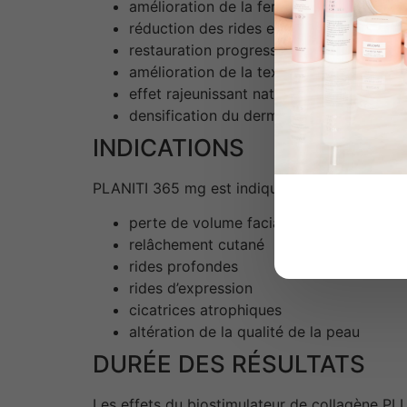
amélioration de la fermeté de la peau
réduction des rides et ridules
restauration progressive des volumes
amélioration de la texture cutanée
effet rajeunissant naturel
densification du derme
INDICATIONS
PLANITI 365 mg est indiqué pour :
perte de volume facial
relâchement cutané
rides profondes
rides d’expression
cicatrices atrophiques
altération de la qualité de la peau
DURÉE DES RÉSULTATS
Les effets du biostimulateur de collagène PL