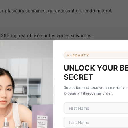
r plusieurs semaines, garantissant un rendu naturel.
65 mg est utilisé sur les zones suivantes :
K-BEAUTY
UNLOCK YOUR B
SECRET
Subscribe and receive an exclusive
K-beauty Fillercosme order.
 relâchement cutané.
met :