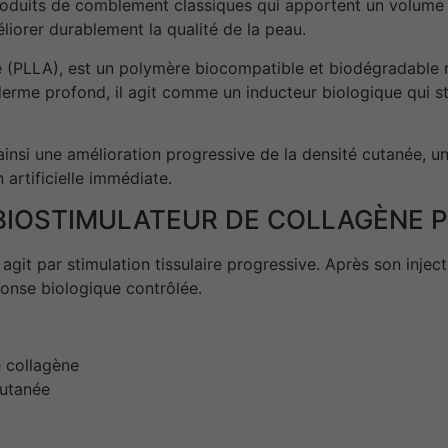
roduits de comblement classiques qui apportent un volume 
liorer durablement la qualité de la peau.
tique (PLLA), est un polymère biocompatible et biodégradabl
derme profond, il agit comme un inducteur biologique qui st
insi une amélioration progressive de la densité cutanée, un
 artificielle immédiate.
BIOSTIMULATEUR DE COLLAGÈNE 
git par stimulation tissulaire progressive. Après son injec
onse biologique contrôlée.
e collagène
cutanée