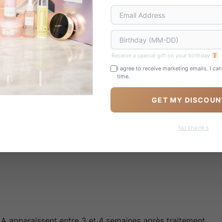
Receive a special gift on your birthday
I agree to receive marketing emails. I ca
time.
GET MY DISCOUN
No thanks
LA apparaissent entre 3 et 4 semaines après traitement.