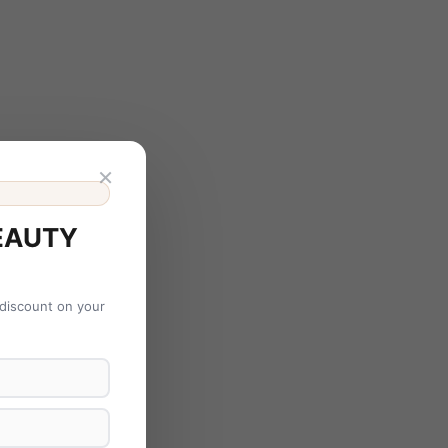
×
EAUTY
 discount on your