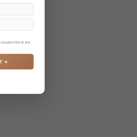
n unsubscribe at any
T →