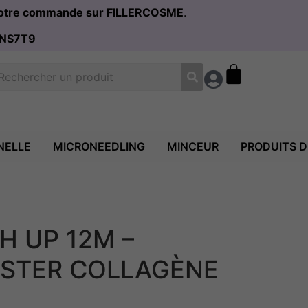
 votre commande sur FILLERCOSME
.
NS7T9
NELLE
MICRONEEDLING
MINCEUR
PRODUITS 
H UP 12M –
OSTER COLLAGÈNE