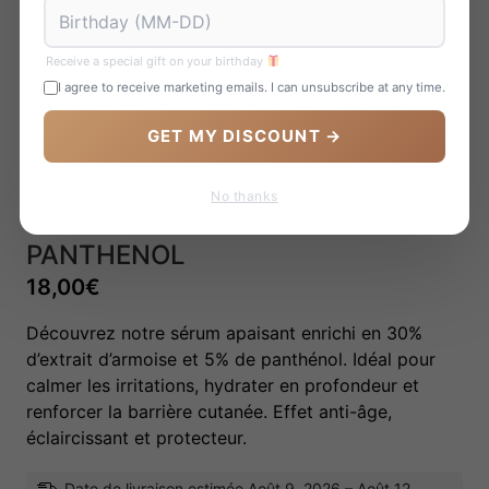
Receive a special gift on your birthday
I agree to receive marketing emails. I can unsubscribe at any time.
GET MY DISCOUNT →
No thanks
CALMING SERUM : GREEN TEA +
PANTHENOL
18,00
€
Découvrez notre sérum apaisant enrichi en 30%
d’extrait d’armoise et 5% de panthénol. Idéal pour
calmer les irritations, hydrater en profondeur et
renforcer la barrière cutanée. Effet anti-âge,
éclaircissant et protecteur.
Date de livraison estimée Août 9, 2026 – Août 12,