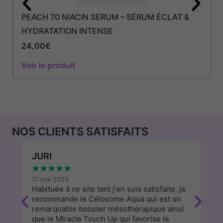
PEACH 70 NIACIN SERUM – SÉRUM ÉCLAT &
HYDRATATION INTENSE
24,00
€
Voir le produit
NOS CLIENTS SATISFAITS
JURI
W
★
★
★
★
★
★
17 mai 2025
13
Habituée à ce site tant j'en suis satisfaite, je
J'
recommande le Célosome Aqua qui est un
d
remarquable booster mésothérapique ainsi
a
que le Miracle Touch Up qui favorise le
cl