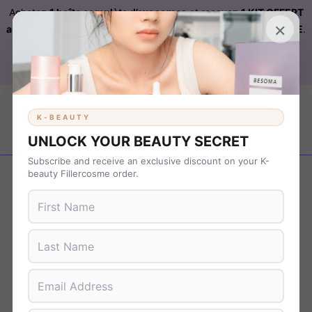
Achetez
1 boîte complète d’exosomes
et recevez
1 KIT OFFERT
×
automatiquement ajouté à votre commande sur FILLERCOSME
.
Livraison OFFERTE
sur
KBEAUTY
dès 899 € d’achat. Code :
B37NS7T9
K-BEAUTY
UNLOCK YOUR BEAUTY SECRET
Subscribe and receive an exclusive discount on your K-
Revenir en arrière
beauty Fillercosme order.