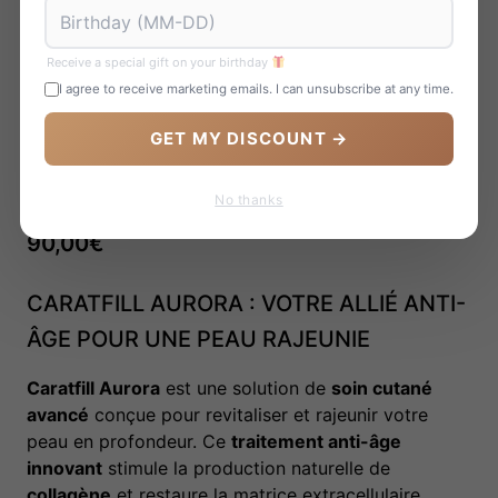
Receive a special gift on your birthday
I agree to receive marketing emails. I can unsubscribe at any time.
GET MY DISCOUNT →
CARATFILL AURORA
SKINBOOSTER – 7 EFFETS ÉCLAT
No thanks
ULTIME
90,00
€
CARATFILL AURORA : VOTRE ALLIÉ ANTI-
ÂGE POUR UNE PEAU RAJEUNIE
Caratfill Aurora
est une solution de
soin cutané
avancé
conçue pour revitaliser et rajeunir votre
peau en profondeur. Ce
traitement anti-âge
innovant
stimule la production naturelle de
collagène
et restaure la matrice extracellulaire,