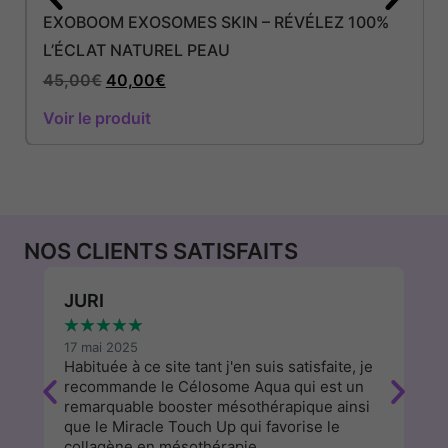
EXOBOOM EXOSOMES SKIN – RÉVÉLEZ 100%
L’ÉCLAT NATUREL PEAU
45,00
€
40,00
€
Voir le produit
NOS CLIENTS SATISFAITS
JURI
W
★
★
★
★
★
★
17 mai 2025
13
Habituée à ce site tant j'en suis satisfaite, je
J'
recommande le Célosome Aqua qui est un
d
remarquable booster mésothérapique ainsi
a
que le Miracle Touch Up qui favorise le
cl
collagène en mésothérapie.