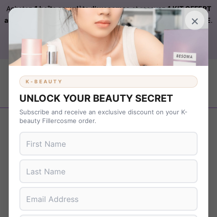
Achetez
1 boîte complète d’exosomes
et recevez
1 KIT OFFERT
×
automatiquement ajouté à votre commande sur FILLERCOSME
.
Livraison OFFERTE
sur
KBEAUTY
dès 899 € d’achat. Code :
B37NS7T9
K-BEAUTY
UNLOCK YOUR BEAUTY SECRET
Subscribe and receive an exclusive discount on your K-
Revenir en arrière
beauty Fillercosme order.