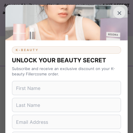
Achetez
1 boîte complète d’exosomes
et recevez
1 KIT OFFERT
×
automatiquement ajouté à votre commande sur FILLERCOSME
.
Livraison OFFERTE
sur
KBEAUTY
dès 899 € d’achat. Code :
B37NS7T9
K-BEAUTY
UNLOCK YOUR BEAUTY SECRET
Subscribe and receive an exclusive discount on your K-
Revenir en arrière
beauty Fillercosme order.
CARBON GEL 80ML