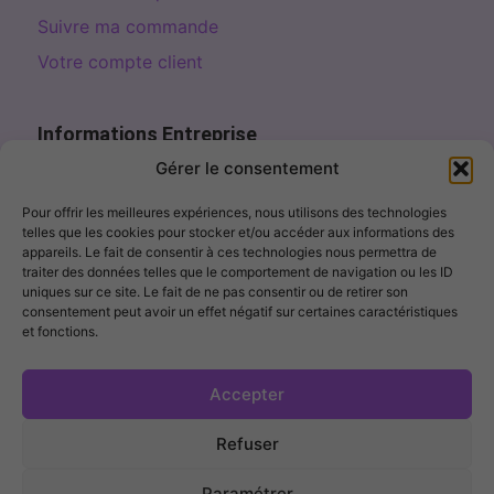
Suivre ma commande
Votre compte client
Informations Entreprise
Page de contact
Gérer le consentement
contact@fillercosme.com
Pour offrir les meilleures expériences, nous utilisons des technologies
telles que les cookies pour stocker et/ou accéder aux informations des
10% OFF – Sign up!
appareils. Le fait de consentir à ces technologies nous permettra de
traiter des données telles que le comportement de navigation ou les ID
uniques sur ce site. Le fait de ne pas consentir ou de retirer son
consentement peut avoir un effet négatif sur certaines caractéristiques
et fonctions.
I agree to receive marketing emails. I can unsubscribe at any
time.
Accepter
Get My Discount →
Refuser
FILLERCOSME ® 2026 – Tous Droits Réservés –
CGV
|
Mentions Légales
|
Politique de Confidentialité
Paramétrer