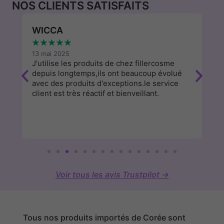
NOS CLIENTS SATISFAITS
WICCA
P
★
★
★
★
★
★
13 mai 2025
9 
e
J'utilise les produits de chez fillercosme
Su
depuis longtemps,ils ont beaucoup évolué
c
avec des produits d'exceptions.le service
fa
client est très réactif et bienveillant.
Voir tous les avis Trustpilot →
Tous nos produits importés de Corée sont