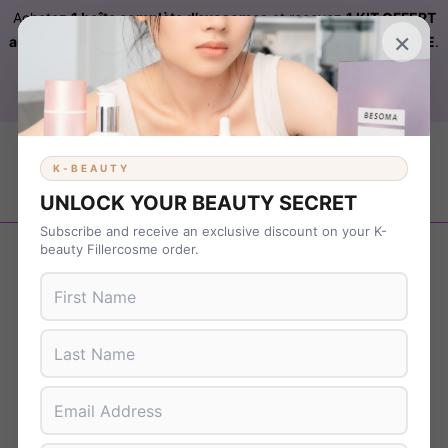
Achetez
1 boîte complète d’exosomes
et recevez
1 KIT OFFERT
×
automatiquement ajouté à votre commande sur FILLERCOSME
.
Livraison OFFERTE
sur
KBEAUTY
dès 899 € d’achat. Code :
B37NS7T9
K-BEAUTY
UNLOCK YOUR BEAUTY SECRET
Subscribe and receive an exclusive discount on your K-
Revenir en arrière
beauty Fillercosme order.