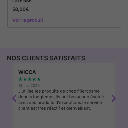
INTENSE
58,00
€
Voir le produit
NOS CLIENTS SATISFAITS
WICCA
P
★
★
★
★
★
★
13 mai 2025
9 
e
J'utilise les produits de chez fillercosme
Su
depuis longtemps,ils ont beaucoup évolué
c
avec des produits d'exceptions.le service
fa
client est très réactif et bienveillant.