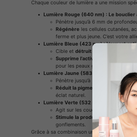
Chaque couleur de lumière a une mission spéc
Lumière Rouge (640 nm) : Le bouclier 
Pénètre jusqu’à 6 mm de profondeu
Régénère
les cellules cutanées, ac
ferme et plus jeune. C’est votre al
Lumière Bleue (423 nm) : L’expert ant
Cible et
détruit les bactéries P-a
Supprime l’activité des glandes 
pour les peaux grasses et acnéique
Lumière Jaune (583 nm) : L’illuminateu
Pénètre jusqu’à 2 mm de profonde
Réduit la pigmentation
, les taches
éclat naturel.
Lumière Verte (532 nm) : Le détoxifian
Agit sur les couches superficielles 
Stimule la production de lymphoc
gonflements.
Grâce à sa combinaison unique de technologi