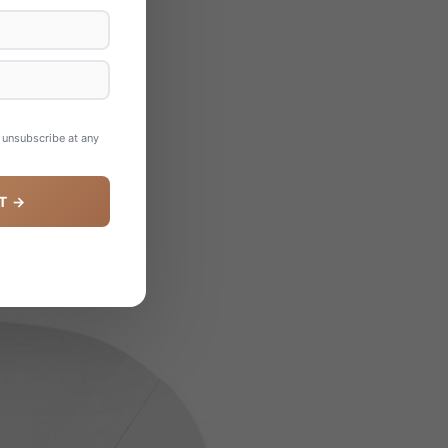
n unsubscribe at any
T →