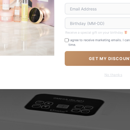
r un traitement complet, sécurisé et personnalisable.
Receive a special gift on your birthday
I agree to receive marketing emails. I ca
time.
GET MY DISCOUN
No thanks