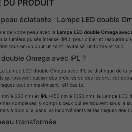
 DU PRODUIT
e peau éclatante : Lampe LED double O
ice de votre peau avec la
Lampe LED double Omega avec 
t la lumière pulsée intense (IPL), pour cibler et résoudre u
tion tout-en-un pour un teint revitalisé, uniforme et sain.
D double Omega avec IPL ?
i. La Lampe LED double Omega avec IPL se distingue de la 
ls qui peuvent causer des brûlures ou des lésions, cet appa
risques tout en maximisant l’efficacité.
 nm à 650 nm) et
IPL
(450 nm à 1050 nm), la Lampe LED d
lèmes complexes, y compris ceux qui se trouvent sous la surf
els à domicile, sans les inconvénients et les risques des tr
 peau transformée