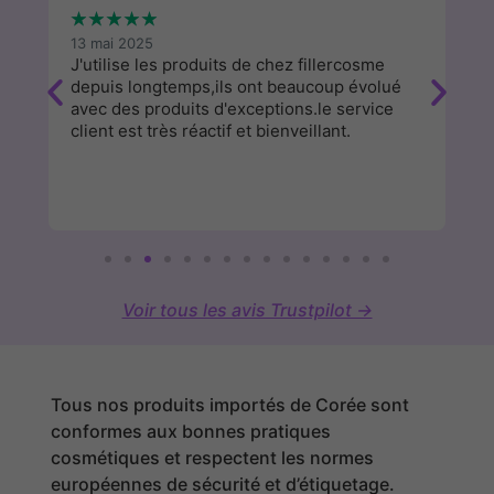
★
★
★
★
★
★
13 mai 2025
9 
e
J'utilise les produits de chez fillercosme
Su
depuis longtemps,ils ont beaucoup évolué
c
avec des produits d'exceptions.le service
fa
client est très réactif et bienveillant.
Voir tous les avis Trustpilot →
Tous nos produits importés de Corée sont
conformes aux bonnes pratiques
cosmétiques et respectent les normes
européennes de sécurité et d’étiquetage.