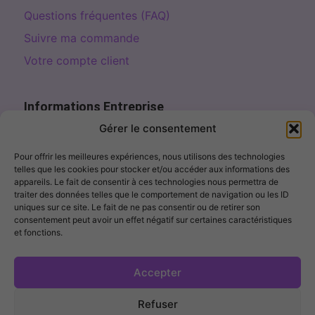
Questions fréquentes (FAQ)
Suivre ma commande
Votre compte client
Informations Entreprise
Page de contact
Gérer le consentement
contact@fillercosme.com
Pour offrir les meilleures expériences, nous utilisons des technologies
telles que les cookies pour stocker et/ou accéder aux informations des
10% OFF – Sign up!
appareils. Le fait de consentir à ces technologies nous permettra de
traiter des données telles que le comportement de navigation ou les ID
uniques sur ce site. Le fait de ne pas consentir ou de retirer son
consentement peut avoir un effet négatif sur certaines caractéristiques
et fonctions.
I agree to receive marketing emails. I can unsubscribe at any
time.
Accepter
Get My Discount →
Refuser