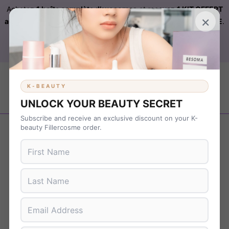
Achetez
1 boîte complète d’exosomes
et recevez
1 KIT OFFERT
×
automatiquement ajouté à votre commande sur FILLERCOSME
.
Livraison OFFERTE
sur
KBEAUTY
dès 899 € d’achat. Code :
B37NS7T9
K-BEAUTY
UNLOCK YOUR BEAUTY SECRET
Subscribe and receive an exclusive discount on your K-
Revenir en arrière
beauty Fillercosme order.