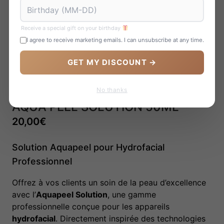
Receive a special gift on your birthday
I agree to receive marketing emails. I can unsubscribe at any time.
GET MY DISCOUNT →
No thanks
AQUA PEEL SOLUTION 50ML
20,00
€
Solution Aquapeel pour Hydrofacial
Professionnel
Offrez à vos clients un soin de la peau d’excellence
avec l’
Aquapeel Solution
, une gamme
professionnelle conçue pour les appareils
hydrofacial
. Directement inspirée des technologies