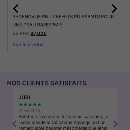
REGENOVUE PN : 7 EFFETS PUISSANTS POUR
UNE PEAU RAFFERMIE
55,00
€
47,00
€
Voir le produit
NOS CLIENTS SATISFAITS
JURI
W
★
★
★
★
★
★
17 mai 2025
13
Habituée à ce site tant j'en suis satisfaite, je
J'
recommande le Célosome Aqua qui est un
d
remarquable booster mésothérapique ainsi
a