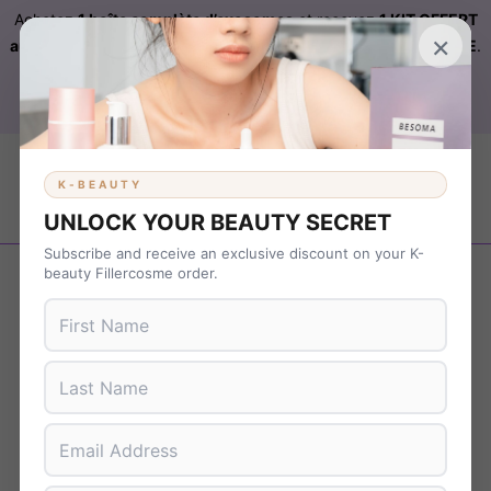
Achetez
1 boîte complète d’exosomes
et recevez
1 KIT OFFERT
×
automatiquement ajouté à votre commande sur FILLERCOSME
.
Livraison OFFERTE
sur
KBEAUTY
dès 899 € d’achat. Code :
B37NS7T9
K-BEAUTY
UNLOCK YOUR BEAUTY SECRET
Subscribe and receive an exclusive discount on your K-
Revenir en arrière
beauty Fillercosme order.
Promo !