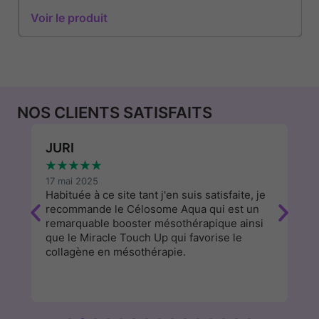
Voir le produit
NOS CLIENTS SATISFAITS
JURI
W
★
★
★
★
★
★
17 mai 2025
13
Habituée à ce site tant j'en suis satisfaite, je
J'
recommande le Célosome Aqua qui est un
d
remarquable booster mésothérapique ainsi
a
que le Miracle Touch Up qui favorise le
cl
collagène en mésothérapie.