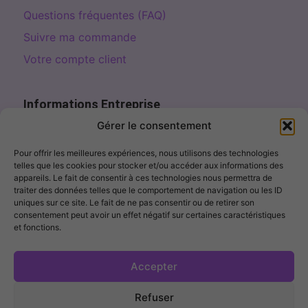
Questions fréquentes (FAQ)
Suivre ma commande
Votre compte client
Informations Entreprise
Page de contact
Gérer le consentement
contact@fillercosme.com
Pour offrir les meilleures expériences, nous utilisons des technologies
telles que les cookies pour stocker et/ou accéder aux informations des
10% OFF – Sign up!
appareils. Le fait de consentir à ces technologies nous permettra de
traiter des données telles que le comportement de navigation ou les ID
uniques sur ce site. Le fait de ne pas consentir ou de retirer son
consentement peut avoir un effet négatif sur certaines caractéristiques
et fonctions.
I agree to receive marketing emails. I can unsubscribe at any
time.
Accepter
Get My Discount →
Refuser