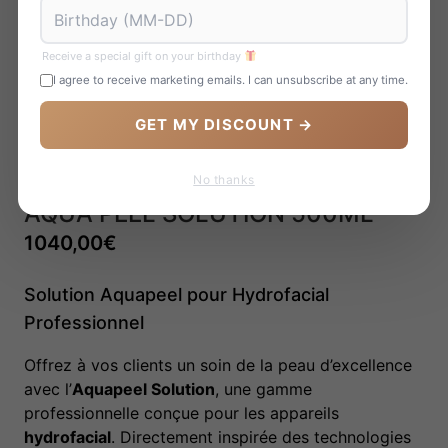
Receive a special gift on your birthday
I agree to receive marketing emails. I can unsubscribe at any time.
GET MY DISCOUNT →
No thanks
AQUA PEEL SOLUTION 500ML
1040,00
€
Solution Aquapeel pour Hydrofacial
Professionnel
Offrez à vos clients un soin de la peau d’excellence
avec l’
Aquapeel Solution
, une gamme
professionnelle conçue pour les appareils
hydrofacial
. Directement inspirée des technologies