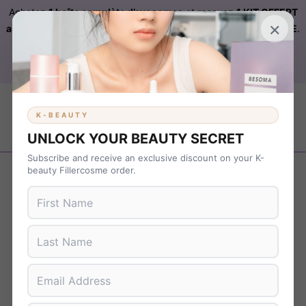
Achetez
1 boîte complète d’exosomes
et recevez
1 KIT OFFERT
×
automatiquement ajouté à votre commande sur FILLERCOSME
.
Livraison OFFERTE
sur
KBEAUTY
dès 899 € d’achat. Code :
B37NS7T9
K-BEAUTY
UNLOCK YOUR BEAUTY SECRET
Subscribe and receive an exclusive discount on your K-
Revenir en arrière
beauty Fillercosme order.