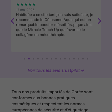
★
★
★
★
★
★
17 mai 2025
13
Habituée à ce site tant j'en suis satisfaite, je
J'
recommande le Célosome Aqua qui est un
d
remarquable booster mésothérapique ainsi
a
que le Miracle Touch Up qui favorise le
cl
collagène en mésothérapie.
Voir tous les avis Trustpilot →
Tous nos produits importés de Corée sont
conformes aux bonnes pratiques
cosmétiques et respectent les normes
européennes de sécurité et d’étiquetage.