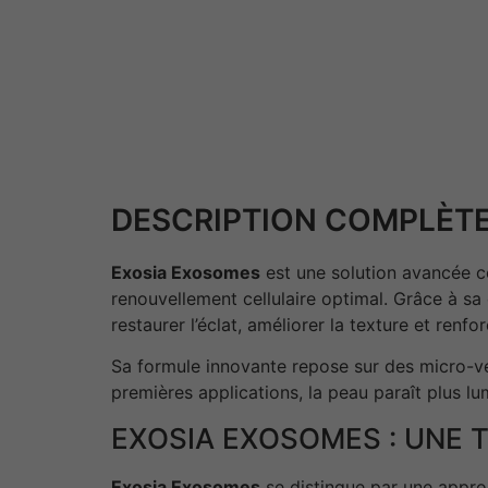
DESCRIPTION COMPLÈTE
Exosia Exosomes
est une solution avancée co
renouvellement cellulaire optimal. Grâce à s
restaurer l’éclat, améliorer la texture et renfo
Sa formule innovante repose sur des micro-vésic
premières applications, la peau paraît plus lum
EXOSIA EXOSOMES : UNE 
Exosia Exosomes
se distingue par une approc