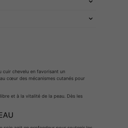
 cuir chevelu en favorisant un
 au cœur des mécanismes cutanés pour
bre et à la vitalité de la peau. Dès les
PEAU
e soin agit en profondeur pour soutenir les