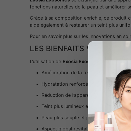
fonctions naturelles de la peau et améliorer
Grâce à sa composition enrichie, ce produit cont
aide également à restaurer un teint plus unifo
Pour en savoir plus sur les innovations en so
LES BIENFAITS VISIBLES 
L’utilisation de
Exosia Exosomes
permet d’obte
Amélioration de la texture de la peau
Hydratation renforcée et durable
Réduction de l’apparence des irrégularit
Teint plus lumineux et homogène
Peau plus souple et plus tonique
Aspect global revitalisé