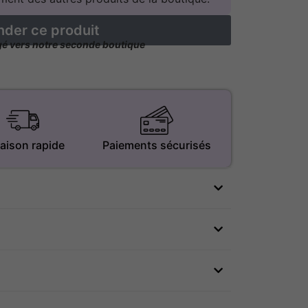
er ce produit
igé vers notre seconde boutique
raison rapide
Paiements sécurisés