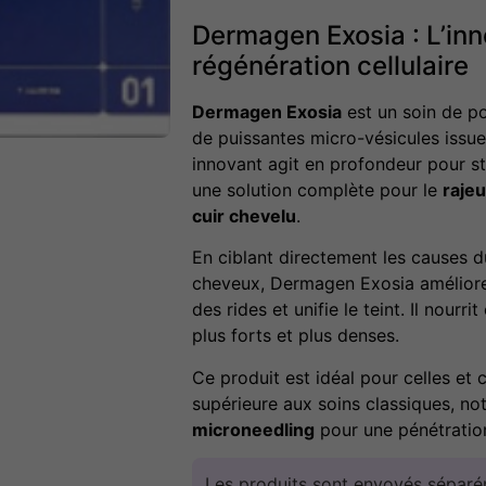
Dermagen Exosia : L’inn
régénération cellulaire
Dermagen Exosia
est un soin de po
de puissantes micro-vésicules issue
innovant agit en profondeur pour st
une solution complète pour le
raje
cuir chevelu
.
En ciblant directement les causes du
cheveux, Dermagen Exosia améliore l
des rides et unifie le teint. Il nour
plus forts et plus denses.
Ce produit est idéal pour celles et 
supérieure aux soins classiques, n
microneedling
pour une pénétration
Les produits sont envoyés séparém