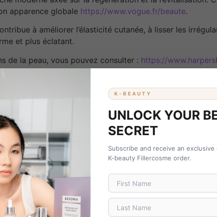
 son apparence globale
https://www.vogue.fr/beaute
.
ribue à améliorer l’élasticité cutanée, à lisser les irrégular
rme et plus éclatant.
ins de la peau, vous pouvez consulter :
https://www.harpers
DE EXOSIA EXOSOMES
K-BEAUTY
nir des résultats visibles et progressifs :
UNLOCK YOUR B
SECRET
Subscribe and receive an exclusive
és
K-beauty Fillercosme order.