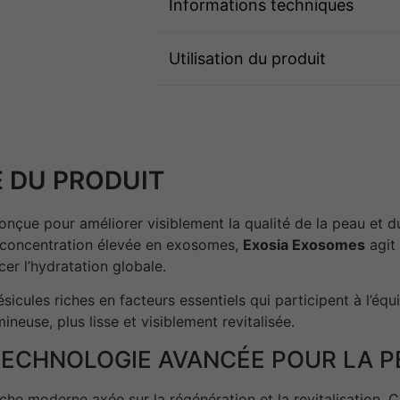
Informations techniques
Utilisation du produit
 DU PRODUIT
nçue pour améliorer visiblement la qualité de la peau et du
a concentration élevée en exosomes,
Exosia Exosomes
agit
rcer l’hydratation globale.
ules riches en facteurs essentiels qui participent à l’équili
ineuse, plus lisse et visiblement revitalisée.
TECHNOLOGIE AVANCÉE POUR LA 
he moderne axée sur la régénération et la revitalisation. C