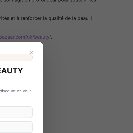
ités et à renforcer la qualité de la peau. Il
bazaar.com/uk/beauty/
.
×
EAUTY
 discount on your