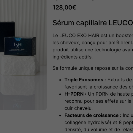
128,00
€
Sérum capillaire LEUC
Le LEUCO EXO HAIR est un booster 
les cheveux, conçu pour améliorer l
produit utilise une technologie ava
ingrédients actifs
.
Sa formule unique repose sur la co
Triple Exosomes :
Extraits de
favorisent la croissance des ch
H-PDRN :
Un PDRN de haute pu
reconnu pour ses effets sur la 
cuir chevelu
.
Facteurs de croissance :
Inclu
collagène hydrolysé) et 8 pep
densité, du volume et de l’éla