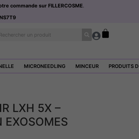
 votre commande sur FILLERCOSME
.
NS7T9
NELLE
MICRONEEDLING
MINCEUR
PRODUITS 
R LXH 5X –
N EXOSOMES