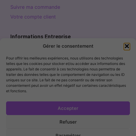
Suivre ma commande
Votre compte client
Informations Entreprise
Page de contact
Gérer le consentement
contact@fillercosme.com
Pour offrir les meilleures expériences, nous utilisons des technologies
telles que les cookies pour stocker et/ou accéder aux informations des
10% OFF – Sign up!
appareils. Le fait de consentir à ces technologies nous permettra de
traiter des données telles que le comportement de navigation ou les ID
uniques sur ce site. Le fait de ne pas consentir ou de retirer son
consentement peut avoir un effet négatif sur certaines caractéristiques
et fonctions.
I agree to receive marketing emails. I can unsubscribe at any
time.
Accepter
Get My Discount →
Refuser
FILLERCOSME ® 2026 – Tous Droits Réservés –
CGV
|
Mentions Légales
|
Politique de Confidentialité
Paramétrer