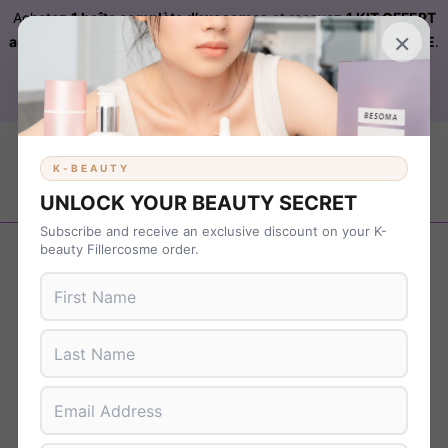
Achetez
1 boîte complète d’exosomes
et recevez
1 KIT OFFERT
×
automatiquement ajouté à votre commande sur FILLERCOSME
.
Livraison OFFERTE
sur
KBEAUTY
dès 899 € d’achat. Code :
B37NS7T9
K-BEAUTY
UNLOCK YOUR BEAUTY SECRET
Subscribe and receive an exclusive discount on your K-
Revenir en arrière
beauty Fillercosme order.