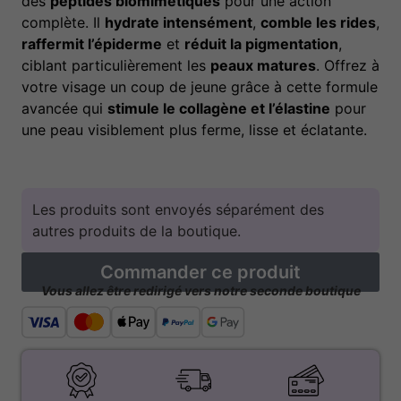
des
peptides biomimétiques
pour une action
complète. Il
hydrate intensément
,
comble les rides
,
raffermit l’épiderme
et
réduit la pigmentation
,
ciblant particulièrement les
peaux matures
. Offrez à
votre visage un coup de jeune grâce à cette formule
avancée qui
stimule le collagène et l’élastine
pour
une peau visiblement plus ferme, lisse et éclatante.
Les produits sont envoyés séparément des
autres produits de la boutique.
Commander ce produit
Vous allez être redirigé vers notre seconde boutique