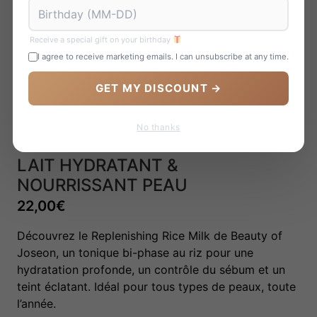
Receive a special gift on your birthday
I agree to receive marketing emails. I can unsubscribe at any time.
GET MY DISCOUNT →
No thanks
GLOW REPLENISHING RICE MILK :
LAIT HYDRATANT &
NOURRISSANT PEAU
22,00
€
Découvrez le Replenishing Rice Milk de Beauty of
Joseon, un tonique bi-phase au riz pour une
hydratation profonde, un contrôle du sébum et un
teint éclatant. Idéal pour tous types de peaux, toute
l’année.