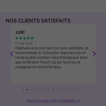
NOS CLIENTS SATISFAITS
JURI
W
★
★
★
★
★
★
17 mai 2025
13
Habituée à ce site tant j'en suis satisfaite, je
J'
recommande le Célosome Aqua qui est un
d
remarquable booster mésothérapique ainsi
a
que le Miracle Touch Up qui favorise le
cl
collagène en mésothérapie.
Voir tous les avis Trustpilot →