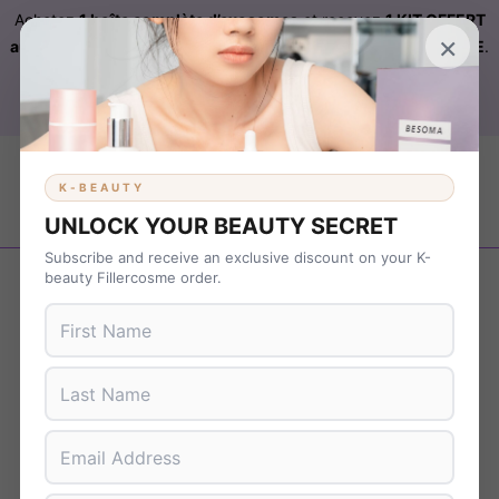
Achetez
1 boîte complète d’exosomes
et recevez
1 KIT OFFERT
×
automatiquement ajouté à votre commande sur FILLERCOSME
.
Livraison OFFERTE
sur
KBEAUTY
dès 899 € d’achat. Code :
B37NS7T9
K-BEAUTY
UNLOCK YOUR BEAUTY SECRET
Subscribe and receive an exclusive discount on your K-
Revenir en arrière
beauty Fillercosme order.