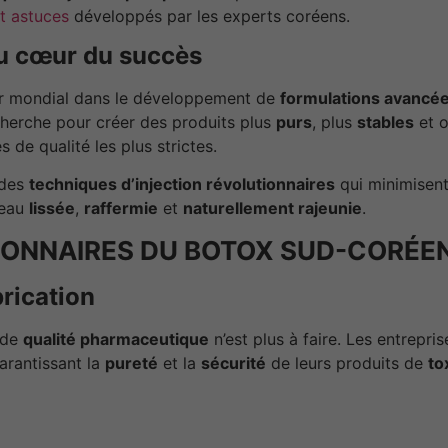
et astuces
développés par les experts coréens.
au cœur du succès
r mondial dans le développement de
formulations avancé
cherche pour créer des produits plus
purs
, plus
stables
et o
 de qualité les plus strictes.
 des
techniques d’injection révolutionnaires
qui minimisent
peau
lissée
,
raffermie
et
naturellement rajeunie
.
IONNAIRES DU BOTOX SUD-CORÉE
rication
 de
qualité pharmaceutique
n’est plus à faire. Les entrepr
arantissant la
pureté
et la
sécurité
de leurs produits de
to