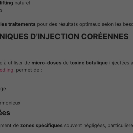
lifting
naturel
s
les traitements
pour des résultats optimaux selon les beso
NIQUES D’INJECTION CORÉENNES
 à utiliser de
micro-doses
de
toxine botulique
injectées 
edling
, permet de :
age
rmonieux
ées
tement de
zones spécifiques
souvent négligées, particulière