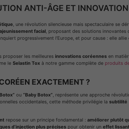
UTION ANTI-ÂGE ET INNOVATIO
étique
, une révolution silencieuse mais spectaculaire se d
ajeunissement facial
, proposant des solutions innovantes 
quiert progressivement l’Europe, et pour cause : elle allie
s proposer les meilleures
innovations coréennes
en matiè
mme le
Selastin Tox
à notre gamme complète de
produits d
 CORÉEN EXACTEMENT ?
Botox”
ou
“Baby Botox”
, représente une approche révoluti
ionnelles occidentales, cette méthode privilégie la
subtilité
nt
repose sur un principe fondamental :
améliorer plutôt 
ques d’injection plus précises
pour obtenir un
effet lissan