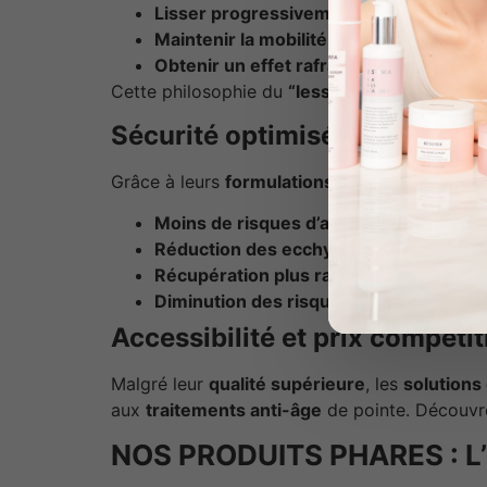
Lisser progressivement
les
rides d’ex
Maintenir la mobilité
musculaire
Obtenir un effet rafraîchi
plutôt qu’un v
Cette philosophie du
“less is more”
permet d
Sécurité optimisée et effets
Grâce à leurs
formulations avancées
et leur
Moins de risques d’allergie
grâce à la 
Réduction des ecchymoses
et gonfleme
Récupération plus rapide
après traitem
Diminution des risques de complicatio
Accessibilité et prix compétit
Malgré leur
qualité supérieure
, les
solutions
aux
traitements anti-âge
de pointe. Découvr
NOS PRODUITS PHARES : 