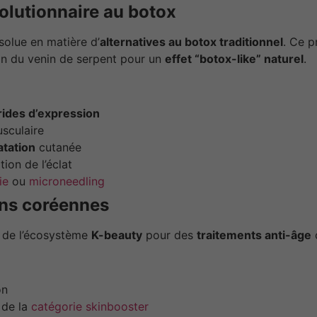
évolutionnaire au botox
solue en matière d’
alternatives au botox traditionnel
. Ce p
ion du venin de serpent pour un
effet “botox-like” naturel
.
rides d’expression
sculaire
atation
cutanée
ion de l’éclat
ie
ou
microneedling
ns coréennes
e de l’écosystème
K-beauty
pour des
traitements anti-âge
on
de la
catégorie skinbooster