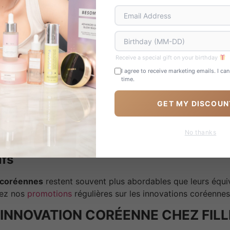
pression
isage figé
’obtenir des
résultats durables
qui évoluent harmonieusemen
Receive a special gift on your birthday
 secondaires minimisés
I agree to receive marketing emails. I ca
time.
s
techniques d’injection précises
, les
produits coréens
pré
GET MY DISCOUN
pureté des composants
nts post-injection
ent
No thanks
ns
à long terme
ifs
 coréennes
restent souvent plus abordables que leurs équi
ez nos
promotions
régulières sur les innovations coréennes
L’INNOVATION CORÉENNE CHEZ FI