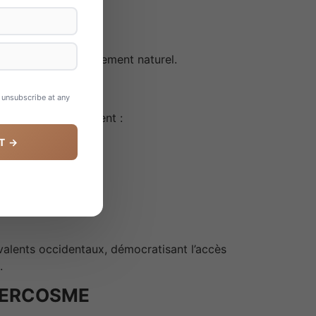
t avec le vieillissement naturel.
n unsubscribe at any
sentent généralement :
T →
valents occidentaux, démocratisant l’accès
.
LLERCOSME