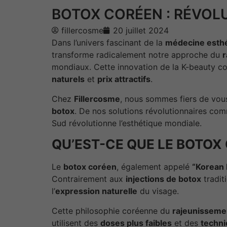
BOTOX CORÉEN : RÉVOL
fillercosme
20 juillet 2024
Dans l’univers fascinant de la
médecine esth
transforme radicalement notre approche du
r
mondiaux. Cette innovation de la K-beauty con
naturels
et
prix attractifs
.
Chez
Fillercosme
, nous sommes fiers de vou
botox
. De nos solutions révolutionnaires co
Sud révolutionne l’esthétique mondiale.
QU’EST-CE QUE LE BOTOX
Le
botox coréen
, également appelé
“Korean 
Contrairement aux
injections de botox
tradit
l’
expression naturelle
du visage.
Cette philosophie coréenne du
rajeunisseme
utilisent des
doses plus faibles
et des
techni