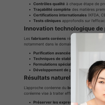
Contrôles qualité
à chaque étape de pr
Traçabilité complète
des matières prem
Certifications internationales
(KFDA, CE
Tests cliniques
approfondis sur l’efficaci
Innovation technologique de 
Les
fabricants coréens
révolutionnent cons
notamment dans le domaine des
exosomes
et
Purification avancée
de la
toxine botul
Techniques de stabilisation
innovantes 
Formulations spécialisées
selon les zon
Développement de produits hybrides
c
Résultats naturels et durable
L’approche coréenne du
botox
privilégie la
na
coréenne vise à traiter efficacement les
rides
Préserver les expressions
faciales natu