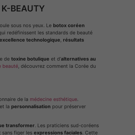
N K-BEAUTY
éroule sous nos yeux. Le
botox coréen
qui redéfinissent les standards de beauté
excellence technologique
,
résultats
re de
toxine botulique
et d’
alternatives au
e beauté
, découvrez comment la Corée du
onnaire de la
médecine esthétique
.
et la
personnalisation
pour préserver
que transformer
. Les praticiens sud-coréens
t
sans figer les
expressions faciales
. Cette