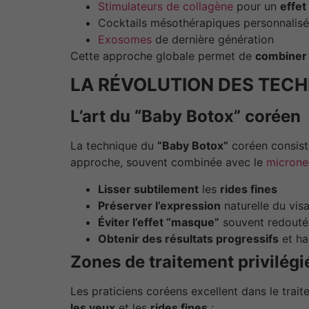
Stimulateurs de collagène
pour un
effet 
Cocktails mésothérapiques personnalisé
Exosomes
de dernière génération
Cette approche globale permet de
combiner 
LA RÉVOLUTION DES TECH
L’art du “Baby Botox” coréen
La technique du
“Baby Botox”
coréen consiste
approche, souvent combinée avec le
microne
Lisser subtilement
les
rides fines
Préserver l’expression
naturelle du vis
Éviter l’effet “masque”
souvent redouté
Obtenir des résultats progressifs
et ha
Zones de traitement privilégi
Les praticiens coréens excellent dans le trai
les yeux
et les
rides fines
: