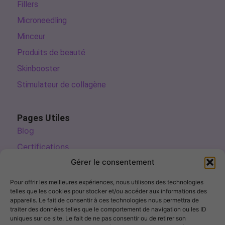
Fillers
Microneedling
Minceur
Produits de beauté
Skinbooster
Stimulateur de collagène
Pages Utiles
Blog
Certifications
Gérer le consentement
Commandes et paiements
Livraisons et retours
Pour offrir les meilleures expériences, nous utilisons des technologies
telles que les cookies pour stocker et/ou accéder aux informations des
Questions fréquentes (FAQ)
appareils. Le fait de consentir à ces technologies nous permettra de
traiter des données telles que le comportement de navigation ou les ID
Suivre ma commande
uniques sur ce site. Le fait de ne pas consentir ou de retirer son