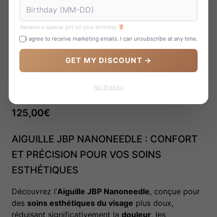
Receive a special gift on your birthday
I agree to receive marketing emails. I can unsubscribe at any time.
GET MY DISCOUNT →
No thanks
JBP NANONEEDLE 34G
125,00
€
AIGUILLE JBP NANONEEDLE : CONFORT
ET PRÉCISION POUR VOS SOINS
ESTHÉTIQUES
Découvrez l’
Aiguille JBP Nanoneedle
, conçue pour
des
soins esthétiques du visage
plus doux,
réduisant significativement la
douleur
, les