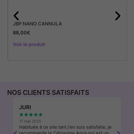
JBP NANO CANNULA
88,00
€
Voir le produit
NOS CLIENTS SATISFAITS
JURI
W
★
★
★
★
★
★
17 mai 2025
13
Habituée à ce site tant j'en suis satisfaite, je
J'
recommande le Célosome Aqua qui est un
d