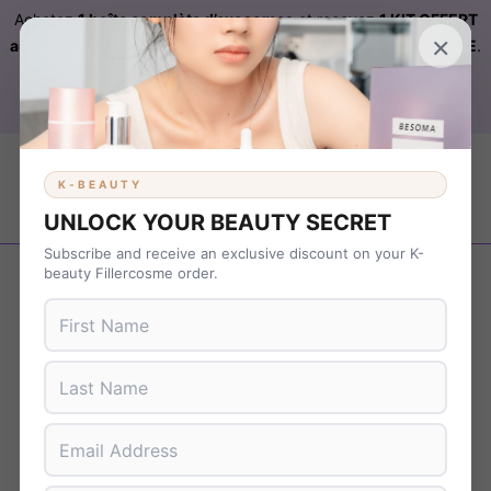
Achetez
1 boîte complète d’exosomes
et recevez
1 KIT OFFERT
×
automatiquement ajouté à votre commande sur FILLERCOSME
.
Livraison OFFERTE
sur
KBEAUTY
dès 899 € d’achat. Code :
B37NS7T9
K-BEAUTY
UNLOCK YOUR BEAUTY SECRET
Subscribe and receive an exclusive discount on your K-
Revenir en arrière
beauty Fillercosme order.