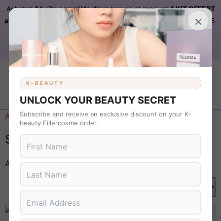
Achetez
1 boîte complète d’exosomes
et recevez
1 KIT OFFERT
×
automatiquement ajouté à votre commande sur FILLERCOSME
.
Livraison OFFERTE
sur
KBEAUTY
dès 899 € d’achat. Code :
B37NS7T9
K-BEAUTY
UNLOCK YOUR BEAUTY SECRET
Subscribe and receive an exclusive discount on your K-
Accueil
/ Sur commande
beauty Fillercosme order.
SUR COMMANDE
Affichage de 1–16 sur 199 résultats