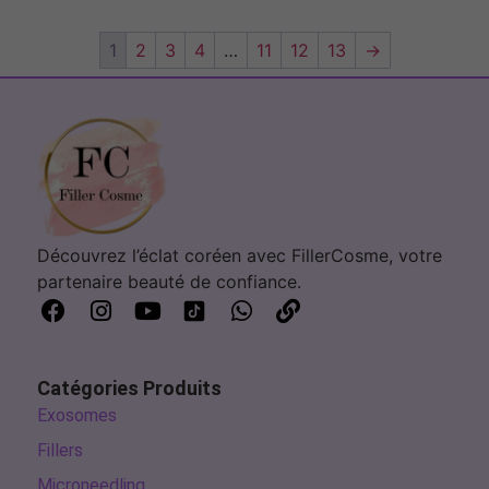
1
2
3
4
…
11
12
13
→
Découvrez l’éclat coréen avec FillerCosme, votre
partenaire beauté de confiance.
Catégories Produits
Exosomes
Fillers
Microneedling