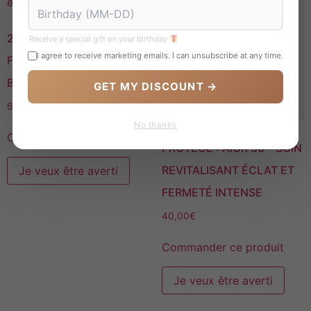
2XOSOME 1 KIT 2
Receive a special gift on your birthday
I agree to receive marketing emails. I can unsubscribe at any time.
FLACONS – PUISSANT
BOOSTER ÉCLAT 2026
GET MY DISCOUNT →
61,00
€
No thanks
Commander ce produit
PROTÉGÉ : AIOR 50 – SOIN
REVITALISANT ÉCLAT ET
Je veux être averti
FERMETÉ INTENSE
40,00
€
Commander ce produit
Je veux être averti