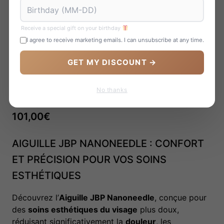
Receive a special gift on your birthday
I agree to receive marketing emails. I can unsubscribe at any time.
GET MY DISCOUNT →
No thanks
JBP NANONEEDLE 30G
101,00
€
AIGUILLE JBP NANONEEDLE : CONFORT
ET PRÉCISION POUR VOS SOINS
ESTHÉTIQUES
Découvrez l’
Aiguille JBP Nanoneedle
, conçue pour
des
soins esthétiques du visage
plus doux,
réduisant significativement la
douleur
, les