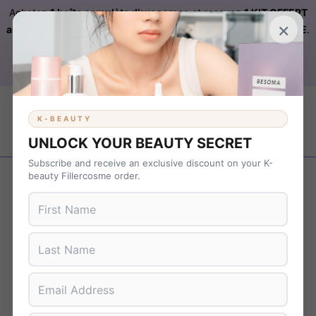
Achetez
1 boîte complète d’exosomes
et recevez
1 KIT OFFERT
×
automatiquement ajouté à votre commande sur FILLERCOSME
.
Livraison OFFERTE
sur
KBEAUTY
dès 899 € d’achat. Code :
B37NS7T9
K-BEAUTY
UNLOCK YOUR BEAUTY SECRET
Subscribe and receive an exclusive discount on your K-
Revenir en arrière
beauty Fillercosme order.