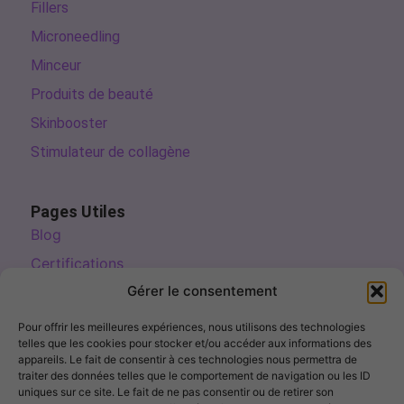
Fillers
Microneedling
Minceur
Produits de beauté
Skinbooster
Stimulateur de collagène
Pages Utiles
Blog
Certifications
Gérer le consentement
Commandes et paiements
Livraisons et retours
Pour offrir les meilleures expériences, nous utilisons des technologies
telles que les cookies pour stocker et/ou accéder aux informations des
Questions fréquentes (FAQ)
appareils. Le fait de consentir à ces technologies nous permettra de
traiter des données telles que le comportement de navigation ou les ID
Suivre ma commande
uniques sur ce site. Le fait de ne pas consentir ou de retirer son