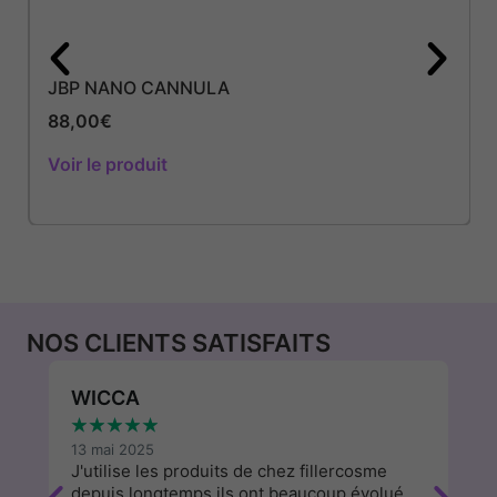
JBP NANO CANNULA
88,00
€
Voir le produit
NOS CLIENTS SATISFAITS
WICCA
P
★
★
★
★
★
★
13 mai 2025
9 
e
J'utilise les produits de chez fillercosme
Su
depuis longtemps,ils ont beaucoup évolué
c