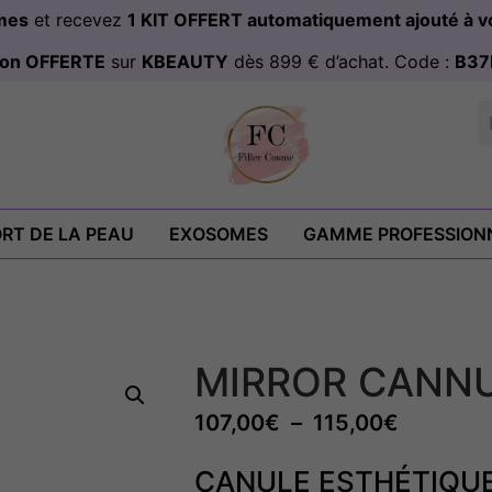
omes
et recevez
1 KIT OFFERT automatiquement ajouté à
ison OFFERTE
sur
KBEAUTY
dès 899 € d’achat. Code :
B37
RT DE LA PEAU
EXOSOMES
GAMME PROFESSION
MIRROR CANN
107,00
€
–
115,00
€
CANULE ESTHÉTIQUE