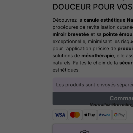
DOUCEUR POUR VOS
Découvrez la
canule esthétique 
procédures de revitalisation cutané
miroir brevetée
et sa
pointe émou
exceptionnelle, minimisant les risq
pour l’application précise de
produ
solutions de
mésothérapie
, elle a
naturels. Faites le choix de la
sécur
esthétiques.
Les produits sont envoyés séparém
Command
Vous allez être redir