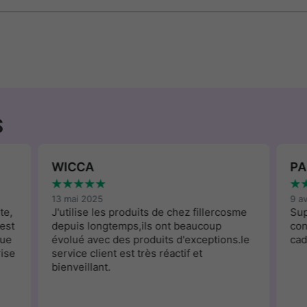
S
WICCA
PA
★
★
★
★
★
★
13 mai 2025
9 a
te,
J'utilise les produits de chez fillercosme
Sup
est
depuis longtemps,ils ont beaucoup
con
que
évolué avec des produits d'exceptions.le
cad
rise
service client est très réactif et
bienveillant.