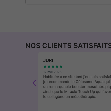
NOS CLIENTS SATISFAIT
JURI
★
★
★
★
★
17 mai 2025
service clientèle.
Habituée à ce site tant j'en suis satisfai
. Je recommande
je recommande le Célosome Aqua qui 
un remarquable booster mésothérapi
ainsi que le Miracle Touch Up qui favo
le collagène en mésothérapie.