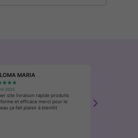
LOMA MARIA
CHRISTINE
★
★
★
★
★
★
★
★
★
vril 2025
9 avril 2025
er site livraison rapide produits
Je suis vraiment 
forme et efficace merci pour le
produits confor
eau ça fait plaisir à bientôt
livrés sous 2 jo
vivement c’est un
avec des produit
de Corée. Encor