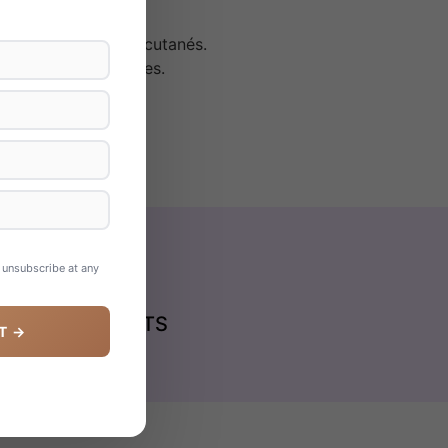
t les traumatismes cutanés.
es tempes et les joues.
arables.
n unsubscribe at any
IENTS SATISFAITS
T →