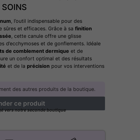
 SOINS
Nanum
, l’outil indispensable pour des
e sûres et efficaces. Grâce à sa
finition
ssée
, cette canule offre une glisse
ues d’ecchymoses et de gonflements. Idéale
its de comblement dermique
et de
ssure un confort optimal et des résultats
ité
et de la
précision
pour vos interventions
ent des autres produits de la boutique.
er ce produit
igé vers notre seconde boutique