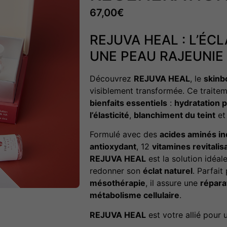
67,00
€
REJUVA HEAL : L’ÉC
UNE PEAU RAJEUNIE
Découvrez
REJUVA HEAL
, le
skinb
visiblement transformée. Ce traite
bienfaits essentiels
:
hydratation 
l’élasticité
,
blanchiment du teint
e
Formulé avec des
acides aminés in
antioxydant
, 12
vitamines revitalis
REJUVA HEAL
est la solution idéa
redonner son
éclat naturel
. Parfai
mésothérapie
, il assure une
réparat
métabolisme cellulaire
.
REJUVA HEAL
est votre allié pour