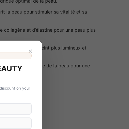
ydrique optimal de la peau.
t la peau pour stimuler sa vitalité et sa
e collagène et d’élastine pour une peau plus
tation, offrant un teint plus lumineux et
×
la barrière protectrice de la peau pour une
EAUTY
idien.
 discount on your