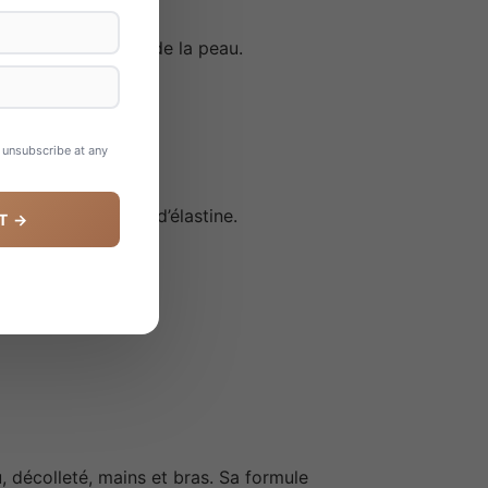
taire :
re et la résilience de la peau.
t prématuré.
igmentation.
n unsubscribe at any
on de collagène et d’élastine.
T →
.
, décolleté, mains et bras. Sa formule