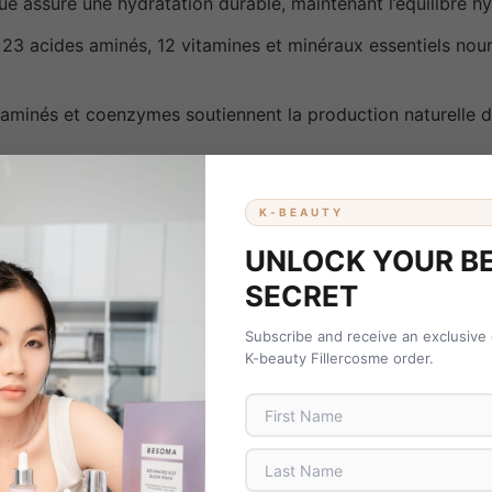
ue assure une hydratation durable, maintenant l’équilibre h
3 acides aminés, 12 vitamines et minéraux essentiels nourri
 aminés et coenzymes soutiennent la production naturelle d
on et les vitamines ciblent les zones ternes et l’hyperpigmen
K-BEAUTY
uches favorisent le renouvellement cellulaire et renforcent 
UNLOCK YOUR B
SECRET
au, améliorant sa texture, sa fermeté et son confort au quot
Subscribe and receive an exclusive
K-beauty Fillercosme order.
IBLÉE