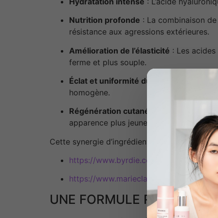
Hydratation intense
: L’acide hyaluroniq
Nutrition profonde
: La combinaison de 2
résistance aux agressions extérieures.
Amélioration de l’élasticité
: Les acides
ferme et plus souple.
Éclat et uniformité du teint
: Le glutathi
homogène.
Régénération cutanée
: Les cellules so
apparence plus jeune.
Cette synergie d’ingrédients transforme la pe
https://www.byrdie.com
https://www.marieclaire.co.uk/beauty
UNE FORMULE RICHE ET C