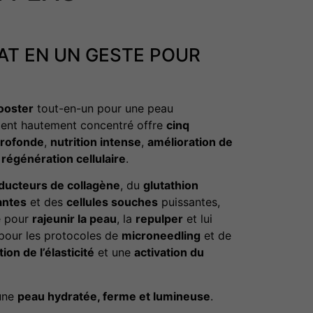
LAT EN UN GESTE POUR
ooster
tout-en-un pour une peau
ment hautement concentré offre
cinq
profonde
,
nutrition intense
,
amélioration de
t
régénération cellulaire
.
ducteurs de collagène
, du
glutathion
antes
et des
cellules souches
puissantes,
le pour
rajeunir la peau
, la
repulper
et lui
t pour les protocoles de
microneedling
et de
ion de l’élasticité
et une
activation du
 une
peau hydratée, ferme et lumineuse
.